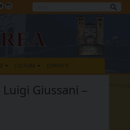
Cerca
ok
tter
Youtube
Instagram
vrea
LE
CULTURA
CONTATTI
 Luigi Giussani –