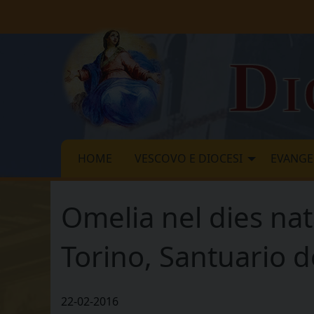
Skip
to
content
Di
HOME
VESCOVO E DIOCESI
EVANGE
Omelia nel dies nat
Torino, Santuario d
22-02-2016