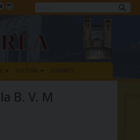
Cerca
ok
tter
Youtube
Instagram
vrea
LE
CULTURA
CONTATTI
la B. V. M