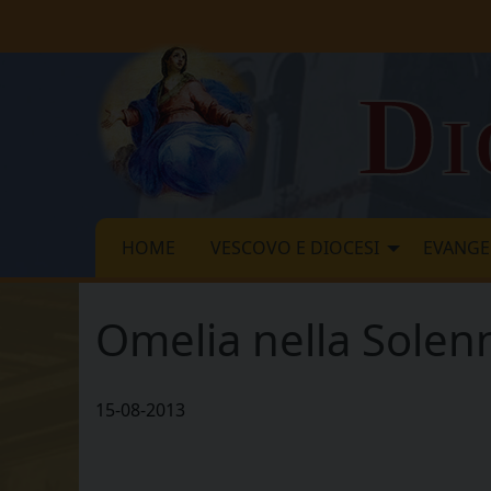
Skip
to
content
Di
HOME
VESCOVO E DIOCESI
EVANGE
Omelia nella Solenn
15-08-2013