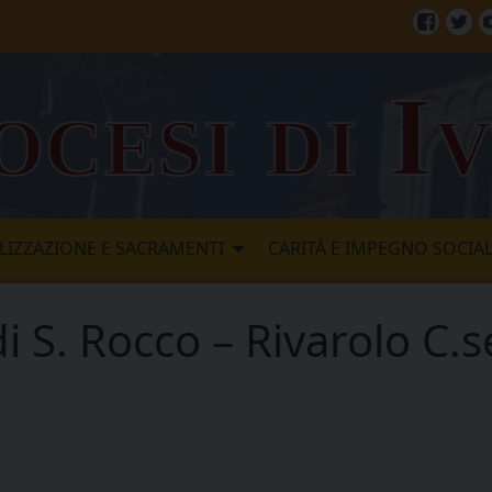
Facebo
Twi
ocesi di I
LIZZAZIONE E SACRAMENTI
CARITÀ E IMPEGNO SOCIA
i S. Rocco – Rivarolo C.s