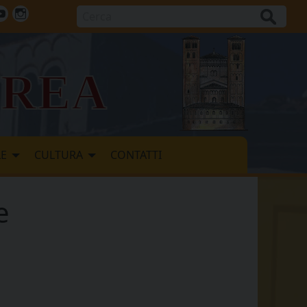
Cerca
ok
tter
Youtube
Instagram
vrea
LE
CULTURA
CONTATTI
e