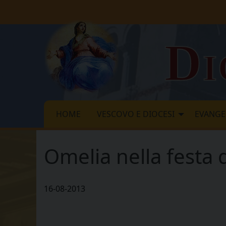
Skip
to
content
Di
HOME
VESCOVO E DIOCESI
EVANGE
Omelia nella festa d
16-08-2013