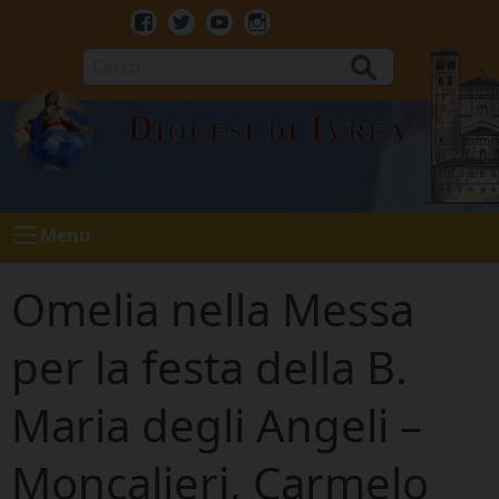
Skip
to
Facebook
Twitter
Youtube
Instagram
content
Cerca
Diocesi di Ivrea
Menu
Omelia nella Messa
per la festa della B.
Maria degli Angeli –
Moncalieri, Carmelo