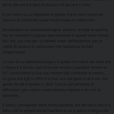
terra; alla terra è dato di alzarsi e di toccare il cielo!
E noi siamo qui a implorare la grazia che in noi il cuore sia
nuovo e la novità del cuore renda nuova la nostra vita.
Ne abbiamo un immenso bisogno, sempre, in tutte le epoche,
ma ne sentiamo l’urgenza specialmente in questi nostri tempi
bui: bui, più
che per i problemi creati dall’epidemia, per la
realtà di vuoto e di confusione che l’epidemia ha solo
scoperchiato!
La luce di cui abbiamo bisogno è quella che nasce dal fatto che
il Signore è vicino: così vicino da renderci possibile “essere in
lui”, condividere la Sua vita mentre Egli condivide la nostra…
La gioia che Egli ci offre è la Sua: «
La mia gioia io do a voi, non
quella che dà il mondo
» ci dice: l’unica che permette di
affrontare ogni cosa in modo diverso rispetto a chi non la
possiede.
E allora, consapevoli della nostra povertà, ma del Dono che ci è
fatto, con la semplicità dei bambini a cui è aperto il Regno dei