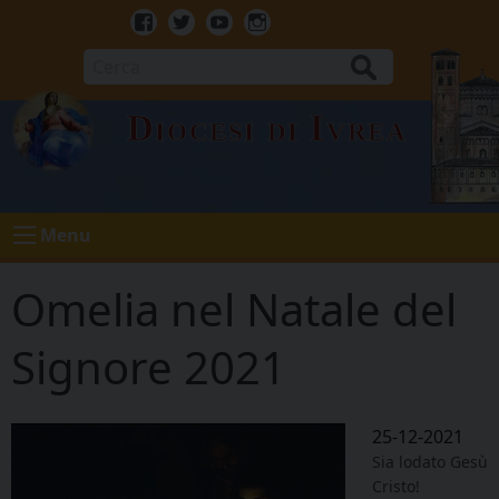
Skip
to
Facebook
Twitter
Youtube
Instagram
content
Cerca
Diocesi di Ivrea
Menu
Omelia nel Natale del
Signore 2021
25-12-2021
Sia lodato Gesù
Cristo!