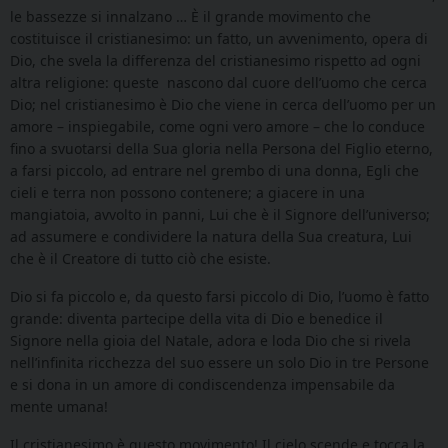
le bassezze si innalzano … È il grande movimento che
costituisce il cristianesimo: un fatto, un avvenimento, opera di
Dio, che svela la differenza del cristianesimo rispetto ad ogni
altra religione: queste
nascono dal cuore dell’uomo che cerca
Dio; nel cristianesimo è Dio che viene in cerca dell’uomo per un
amore – inspiegabile, come ogni vero amore – che lo conduce
fino a svuotarsi della Sua gloria nella Persona del Figlio eterno,
a farsi piccolo, ad entrare nel grembo di una donna, Egli che
cieli e terra non possono contenere; a giacere in una
mangiatoia, avvolto in panni, Lui che è il Signore dell’universo;
ad assumere e condividere la natura della Sua creatura, Lui
che è il Creatore di tutto ciò che esiste.
Dio si fa piccolo e, da questo farsi piccolo di Dio, l’uomo è fatto
grande: diventa partecipe della vita di Dio e benedice il
Signore nella gioia del Natale, adora e loda Dio che si rivela
nell’infinita ricchezza del suo essere un solo Dio in tre Persone
e si dona in un amore di condiscendenza impensabile da
mente umana!
Il cristianesimo è questo movimento! Il cielo scende e tocca la