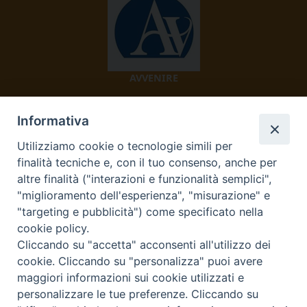
AVVENIRE
Informativa
Utilizziamo cookie o tecnologie simili per
finalità tecniche e, con il tuo consenso, anche per
altre finalità ("interazioni e funzionalità semplici",
"miglioramento dell'esperienza", "misurazione" e
TV 2000
"targeting e pubblicità") come specificato nella
cookie policy.
Cliccando su "accetta" acconsenti all'utilizzo dei
cookie. Cliccando su "personalizza" puoi avere
Diocesi di Ivrea
maggiori informazioni sui cookie utilizzati e
personalizzare le tue preferenze. Cliccando su
Curia Vescovile Piazza Castello, 3 10015 Ivrea (To) Tel.