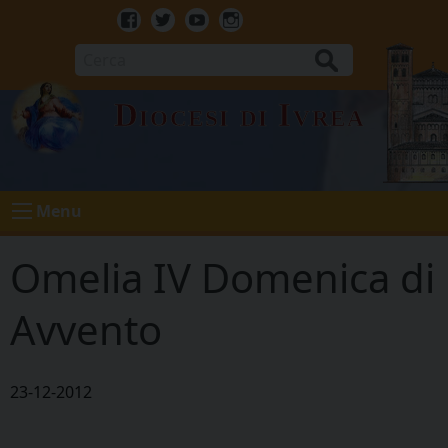
Skip
to
Facebook
Twitter
Youtube
Instagram
content
Cerca
Diocesi di Ivrea
Menu
Omelia IV Domenica di
Avvento
23-12-2012