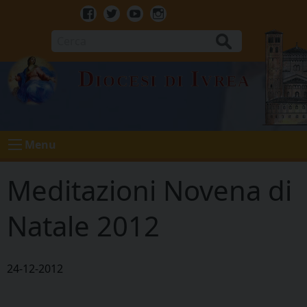
Skip
to
Facebook
Twitter
Youtube
Instagram
content
Cerca
Diocesi di Ivrea
Menu
Meditazioni Novena di
Natale 2012
24-12-2012