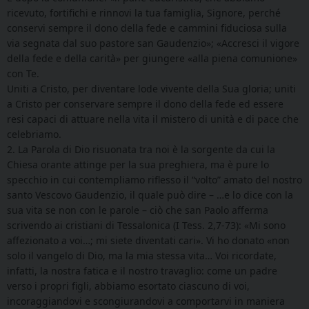
ricevuto, fortifichi e rinnovi la tua famiglia, Signore, perché
conservi sempre il dono della fede e cammini fiduciosa sulla
via segnata dal suo pastore san Gaudenzio»; «Accresci il vigore
della fede e della carità» per giungere «alla piena comunione»
con Te.
Uniti a Cristo, per diventare lode vivente della Sua gloria; uniti
a Cristo per conservare sempre il dono della fede ed essere
resi capaci di attuare nella vita il mistero di unità e di pace che
celebriamo.
2. La Parola di Dio risuonata tra noi è la sorgente da cui la
Chiesa orante attinge per la sua preghiera, ma è pure lo
specchio in cui contempliamo riflesso il “volto” amato del nostro
santo Vescovo Gaudenzio, il quale può dire – …e lo dice con la
sua vita se non con le parole – ciò che san Paolo afferma
scrivendo ai cristiani di Tessalonica (I Tess. 2,7-73): «Mi sono
affezionato a voi…; mi siete diventati cari». Vi ho donato «non
solo il vangelo di Dio, ma la mia stessa vita… Voi ricordate,
infatti, la nostra fatica e il nostro travaglio: come un padre
verso i propri figli, abbiamo esortato ciascuno di voi,
incoraggiandovi e scongiurandovi a comportarvi in maniera