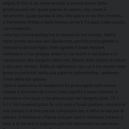
degna di Dio. E voi avete accolta la parola divina della
predicazione non quale parola di uomini, ma, come è
veramente, quale parola di Dio, che opera in voi che credete».
Il bellissimo Prefazio della Messa canterà fra poco tutto questo
con esultanza:
«Alla tua Chiesa pellegrina in Novara tu hai donato, Padre,
come primo vescovo san Gaudenzio, perché prolungando il
ministero del tuo Figlio, mite agnello e buon Pastore,
radunasse il tuo gregge disperso sui monti e nel piano e lo
conducesse alle sorgenti della vita, fluenti dalle divine scritture
e dai santi misteri. Edificati dall’amore con cui ti ha servito nella
prova e confortati della sua paterna sollecitudine, cantiamo
l’inno della tua gloria».
L’opera apostolica di Gaudenzio ha prolungato nella vostra
Chiesa il ministero di Cristo, mite agnello e buon Pastore: il
ministero che Gesù ci ha annunciato nel Vangelo (Giov, 10,7-
5.11-76) risuonato poco fa: « Io sono il buon pastore, conosco le
mie pecore e le mie pecore conoscono me; e offro la vita per le
pecore. Il Pastore le chiama una per una e cammina innanzi a
loro, e le pecore lo seguono, perché conoscono la sua voce».