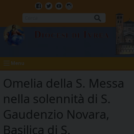
Skip
to
Facebook
Twitter
Youtube
Instagram
content
Cerca
Diocesi di Ivrea
Menu
Omelia della S. Messa
nella solennità di S.
Gaudenzio Novara,
Basilica di S.