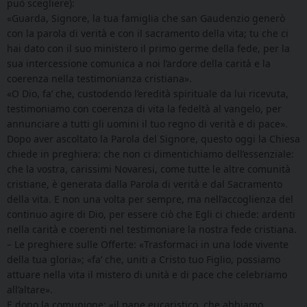
può scegliere):
«Guarda, Signore, la tua famiglia che san Gaudenzio generò
con la parola di verità e con il sacramento della vita; tu che ci
hai dato con il suo ministero il primo germe della fede, per la
sua intercessione comunica a noi l’ardore della carità e la
coerenza nella testimonianza cristiana».
«O Dio, fa’ che, custodendo l’eredità spirituale da lui ricevuta,
testimoniamo con coerenza di vita la fedeltà al vangelo, per
annunciare a tutti gli uomini il tuo regno di verità e di pace».
Dopo aver ascoltato la Parola del Signore, questo oggi la Chiesa
chiede in preghiera: che non ci dimentichiamo dell’essenziale:
che la vostra, carissimi Novaresi, come tutte le altre comunità
cristiane, è generata dalla Parola di verità e dal Sacramento
della vita. E non una volta per sempre, ma nell’accoglienza del
continuo agire di Dio, per essere ciò che Egli ci chiede: ardenti
nella carità e coerenti nel testimoniare la nostra fede cristiana.
– Le preghiere sulle Offerte: «Trasformaci in una lode vivente
della tua gloria»; «fa’ che, uniti a Cristo tuo Figlio, possiamo
attuare nella vita il mistero di unità e di pace che celebriamo
all’altare».
E dopo la comunione: «il pane eucaristico, che abbiamo