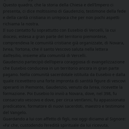
Questo quadro, che la storia della Chiesa e dell’Impero ci
presenta, ci dice moltissimo di Gaudenzio, testimone della fede
e della carità cristiana in un’epoca che per non pochi aspetti
richiama la nostra.
Il suo contatto fu soprattutto con Eusebio di Vercelli, la cui
diocesi, estesa a gran parte del territorio piemontese,
comprendeva le comunità cristiane già organizzate, di Novara,
Ivrea, Tortona, che il santo Vescovo saluta nella lettera
dall’esilio, insieme alla comunità di Vercelli.
Gaudenzio partecipò dell’opera coraggiosa di evangelizzazione
che Eusebio conduceva in un territorio ancora in gran parte
pagano. Nella comunità sacerdotale istituita da Eusebio e dalla
quale ricevettero una forte impronta di santità figure di vescovi
operanti in Piemonte, Gaudenzio, venuto da Ivrea, ricevette la
formazione. Poi Eusebio lo inviò a Novara, dove, nel 398, fu
consacrato vescovo e dove, per circa vent’anni, fu appassionato
predicatore, formatore di nuovi sacerdoti, maestro e testimone
del Vangelo.
Guardando a lui con affetto di figli, noi oggi diciamo al Signore:
«Fa’ che, custodendo l’eredità spirituale da lui ricevuta,