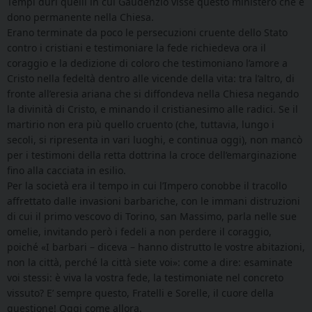
Tempi duri quelli in cui Gaudenzio visse questo ministero che è
dono permanente nella Chiesa.
Erano terminate da poco le persecuzioni cruente dello Stato
contro i cristiani e testimoniare la fede richiedeva ora il
coraggio e la dedizione di coloro che testimoniano l’amore a
Cristo nella fedeltà dentro alle vicende della vita: tra l’altro, di
fronte all’eresia ariana che si diffondeva nella Chiesa negando
la divinità di Cristo, e minando il cristianesimo alle radici. Se il
martirio non era più quello cruento (che, tuttavia, lungo i
secoli, si ripresenta in vari luoghi, e continua oggi), non mancò
per i testimoni della retta dottrina la croce dell’emarginazione
fino alla cacciata in esilio.
Per la società era il tempo in cui l’Impero conobbe il tracollo
affrettato dalle invasioni barbariche, con le immani distruzioni
di cui il primo vescovo di Torino, san Massimo, parla nelle sue
omelie, invitando però i fedeli a non perdere il coraggio,
poiché «I barbari – diceva – hanno distrutto le vostre abitazioni,
non la città, perché la città siete voi»: come a dire: esaminate
voi stessi: è viva la vostra fede, la testimoniate nel concreto
vissuto? E’ sempre questo, Fratelli e Sorelle, il cuore della
questione! Oggi come allora.