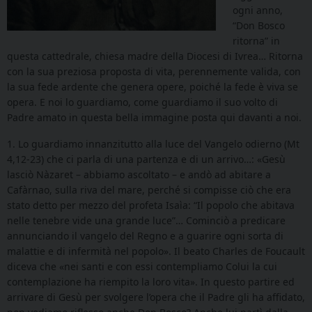
ogni anno,
“Don Bosco
ritorna” in
questa cattedrale, chiesa madre della Diocesi di Ivrea… Ritorna
con la sua preziosa proposta di vita, perennemente valida, con
la sua fede ardente che genera opere, poiché la fede è viva se
opera. E noi lo guardiamo, come guardiamo il suo volto di
Padre amato in questa bella immagine posta qui davanti a noi.
1. Lo guardiamo innanzitutto alla luce del Vangelo odierno (Mt
4,12-23) che ci parla di una partenza e di un arrivo…: «Gesù
lasciò Nàzaret – abbiamo ascoltato – e andò ad abitare a
Cafàrnao, sulla riva del mare, perché si compisse ciò che era
stato detto per mezzo del profeta Isaìa: “Il popolo che abitava
nelle tenebre vide una grande luce”… Cominciò a predicare
annunciando il vangelo del Regno e a guarire ogni sorta di
malattie e di infermità nel popolo». Il beato Charles de Foucault
diceva che «nei santi e con essi contempliamo Colui la cui
contemplazione ha riempito la loro vita». In questo partire ed
arrivare di Gesù per svolgere l’opera che il Padre gli ha affidato,