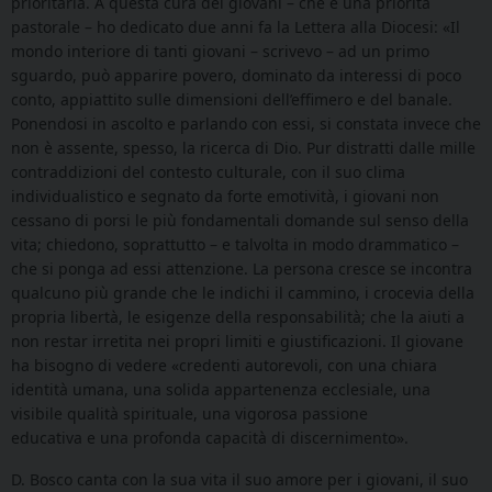
prioritaria. A questa cura dei giovani – che è una priorità
pastorale – ho dedicato due anni fa la Lettera alla Diocesi: «Il
mondo interiore di tanti giovani – scrivevo – ad un primo
sguardo, può apparire povero, dominato da interessi di poco
conto, appiattito sulle dimensioni dell’effimero e del banale.
Ponendosi in ascolto e parlando con essi, si constata invece che
non è assente, spesso, la ricerca di Dio. Pur distratti dalle mille
contraddizioni del contesto culturale, con il suo clima
individualistico e segnato da forte emotività, i giovani non
cessano di porsi le più fondamentali domande sul senso della
vita; chiedono, soprattutto – e talvolta in modo drammatico –
che si ponga ad essi attenzione. La persona cresce se incontra
qualcuno più grande che le indichi il cammino, i crocevia della
propria libertà, le esigenze della responsabilità; che la aiuti a
non restar irretita nei propri limiti e giustificazioni. Il giovane
ha bisogno di vedere «credenti autorevoli, con una chiara
identità umana, una solida appartenenza ecclesiale, una
visibile qualità spirituale, una vigorosa passione
educativa e una profonda capacità di discernimento».
D. Bosco canta con la sua vita il suo amore per i giovani, il suo