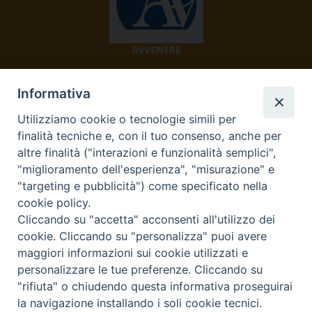
AVVENIRE
Informativa
Utilizziamo cookie o tecnologie simili per
finalità tecniche e, con il tuo consenso, anche per
altre finalità ("interazioni e funzionalità semplici",
"miglioramento dell'esperienza", "misurazione" e
TV 2000
"targeting e pubblicità") come specificato nella
cookie policy.
Cliccando su "accetta" acconsenti all'utilizzo dei
cookie. Cliccando su "personalizza" puoi avere
Diocesi di Ivrea
maggiori informazioni sui cookie utilizzati e
personalizzare le tue preferenze. Cliccando su
Curia Vescovile Piazza Castello, 3 10015 Ivrea (To) Tel.
"rifiuta" o chiudendo questa informativa proseguirai
0125.641138 Fax 0125.40296 segreteriacuria@diocesivrea.it
la navigazione installando i soli cookie tecnici.