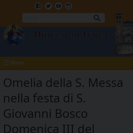
Skip
to
Facebook
Twitter
Youtube
Instagram
content
Cerca
Diocesi di Ivrea
Menu
Omelia della S. Messa
nella festa di S.
Giovanni Bosco
Domenica III del