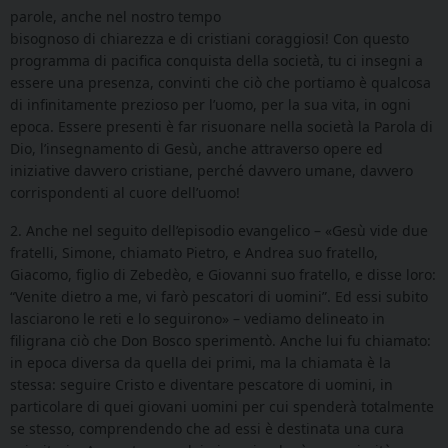
parole, anche nel nostro tempo
bisognoso di chiarezza e di cristiani coraggiosi! Con questo
programma di pacifica conquista della società, tu ci insegni a
essere una presenza, convinti che ciò che portiamo è qualcosa
di infinitamente prezioso per l’uomo, per la sua vita, in ogni
epoca. Essere presenti è far risuonare nella società la Parola di
Dio, l’insegnamento di Gesù, anche attraverso opere ed
iniziative davvero cristiane, perché davvero umane, davvero
corrispondenti al cuore dell’uomo!
2. Anche nel seguito dell’episodio evangelico – «Gesù vide due
fratelli, Simone, chiamato Pietro, e Andrea suo fratello,
Giacomo, figlio di Zebedèo, e Giovanni suo fratello, e disse loro:
“Venite dietro a me, vi farò pescatori di uomini”. Ed essi subito
lasciarono le reti e lo seguirono» – vediamo delineato in
filigrana ciò che Don Bosco sperimentò. Anche lui fu chiamato:
in epoca diversa da quella dei primi, ma la chiamata è la
stessa: seguire Cristo e diventare pescatore di uomini, in
particolare di quei giovani uomini per cui spenderà totalmente
se stesso, comprendendo che ad essi è destinata una cura