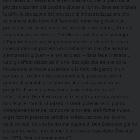
non vediamo riflesso anche Don Bosco? Anche lui partì dalla
piccola Nazareth dei Becchi e giunse a Torino, dove era iniziata
la difficile situazione del processo di industrializzazione che
richiamava dalle terre del Piemonte numerosi giovani con
prospettive di lavoro, ma li lasciava soli, disorientati, sfruttati,
abbandonati a se stessi… Don Bosco capì che nel suo tempo,
all’apparenza ancora segnato da una certa religiosità, stava
innescandosi un processo di scristianizzazione che avrebbe
allontanato i giovani – e non solo essi – dalla fede cristiana…
Capì gli effetti disastrosi di una ideologia che attraverso la
massoneria lavorava a scardinare la fede relegando in un
cantuccio i credenti ed accettandone la presenza solo in
quanto disponibili a collaborare alla realizzazione di un
progetto di società pensato in chiave anticattolica ed
anticristiana. Don Bosco capì ciò che altri pure capivano, ma
non fece l’errore di rifugiarsi in sterili polemiche: si piantò
coraggiosamente nel campo della società, creò forme nuove,
organizzò la presenza cattolica nell’educazione, nel lavoro,
nella società. C’è una bellissima pagina di Don Bosco che già ho
citato altre volte, ma che merita di essere riascoltato (Discorso
del 1879, “Non abbiamo paura!”):