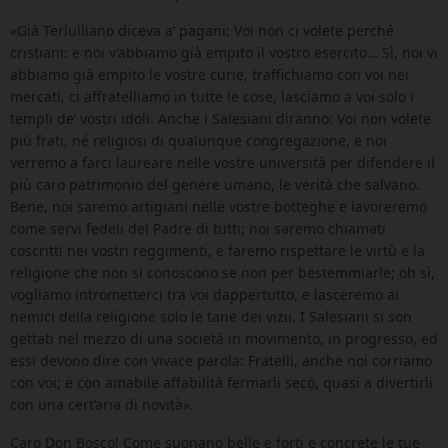
«Già Terlulliano diceva a’ pagani: Voi non ci volete perché
cristiani: e noi v’abbiamo già empito il vostro esercito… Sì, noi vi
abbiamo già empito le vostre curie, traffichiamo con voi nei
mercati, ci affratelliamo in tutte le cose, lasciamo a voi solo i
templi de’ vostri idoli. Anche i Salesiani diranno: Voi non volete
più frati, né religiosi di qualunque congregazione, e noi
verremo a farci laureare nelle vostre università per difendere il
più caro patrimonio del genere umano, le verità che salvano.
Bene, noi saremo artigiani nelle vostre botteghe e lavoreremo
come servi fedeli del Padre di tutti; noi saremo chiamati
coscritti nei vostri reggimenti, e faremo rispettare le virtù e la
religione che non si conoscono se non per bestemmiarle; oh sì,
vogliamo intrometterci tra voi dappertutto, e lasceremo ai
nemici della religione solo le tane dei vizii. I Salesiani si son
gettati nel mezzo di una società in movimento, in progresso, ed
essi devono dire con vivace parola: Fratelli, anche noi corriamo
con voi; e con amabile affabilità fermarli seco, quasi a divertirli
con una cert’aria di novità».
Caro Don Bosco! Come suonano belle e forti e concrete le tue