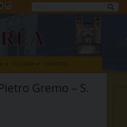
Cerca
ok
tter
Youtube
Instagram
vrea
LE
CULTURA
CONTATTI
Pietro Gremo – S.