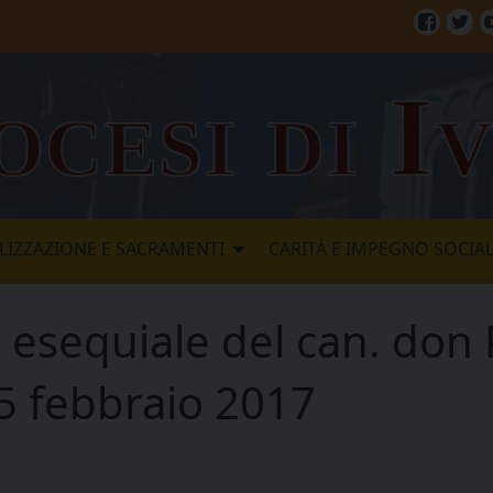
Facebo
Twi
ocesi di I
LIZZAZIONE E SACRAMENTI
CARITÀ E IMPEGNO SOCIA
 esequiale del can. don 
5 febbraio 2017