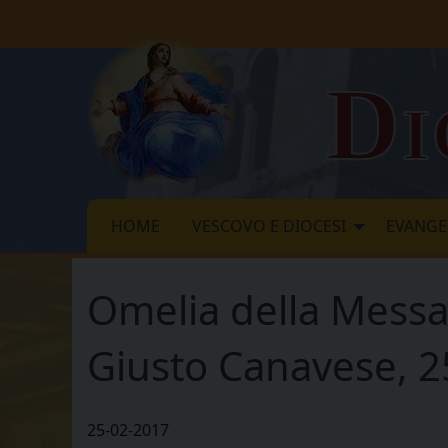
Skip
to
content
Di
HOME
VESCOVO E DIOCESI
EVANGE
Omelia della Messa
Giusto Canavese, 2
25-02-2017