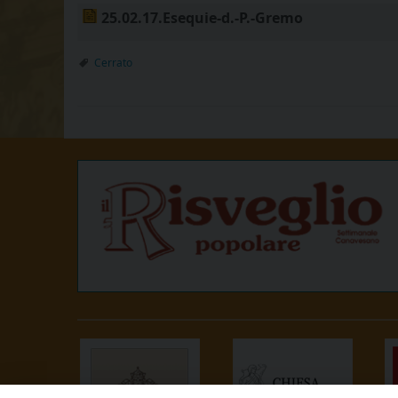
25.02.17.Esequie-d.-P.-Gremo
Cerrato