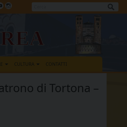
Cerca
ok
tter
Youtube
Instagram
vrea
LE
CULTURA
CONTATTI
atrono di Tortona –