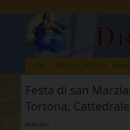
Skip
to
content
Di
HOME
VESCOVO E DIOCESI
EVANGE
Festa di san Marzia
Tortona, Cattedral
06-03-2017