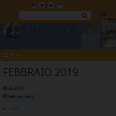
Skip
to
Facebook
Twitter
Youtube
Instagram
content
Cerca
Diocesi di Ivrea
Menu
FEBBRAIO 2019
28-02-2019
febbraio-2019
Cerrato