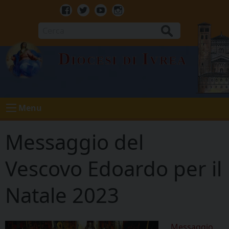
Skip
to
Facebook
Twitter
Youtube
Instagram
content
Cerca
Diocesi di Ivrea
Menu
Messaggio del
Vescovo Edoardo per il
Natale 2023
Messaggio