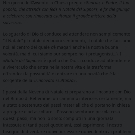
Nei giorni dell’Avvento la Chiesa prega: «
Guarda, o Padre, il tuo
popolo, che attende con fede il Natale del Signore, e fa’ che giunga
a celebrare con rinnovata esultanza il grande mistero della
salvezza
».
Lo sguardo di Dio ci conduce ad attendere non semplicemente
“il Natale” (il natale dei buoni sentimenti, il natale che facciamo
noi, al centro del quale c’è magari anche la nostra buona
volontà, ma di cui siamo pur sempre noi i protagonisti…). Il
«
Natale del Signore
» è quello che Dio ci conduce ad attendere e
a vivere: Dio che entra nella nostra vita e la trasforma
offrendoci la possibilità di entrare in una novità che è la
sorgente della «
rinnovata esultanza
».
I passi della Novena di Natale ci preparano all’incontro con Dio
nel Bimbo di Betlemme: un cammino interiore, certamente, ma
aiutato e sostenuto dai passi materiali che ci portano in chiesa
a pregare e ad ascoltare… Possono sembrare piccola cosa
questi passi, ma non lo sono: compiuti in una giornata
intessuta di tanti passi quotidiani, essi esprimono il nostro
bisogno di diventare nuovi per essere nuovi dentro ai problemi