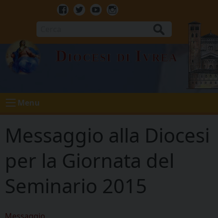
Skip
to
Facebook
Twitter
Youtube
Instagram
content
Cerca
Diocesi di Ivrea
Menu
Messaggio alla Diocesi
per la Giornata del
Seminario 2015
Messaggio