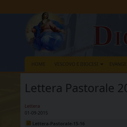
Skip
to
content
Di
HOME
VESCOVO E DIOCESI
EVANGE
Lettera Pastorale 
Lettera
01-09-2015
Lettera-Pastorale-15-16