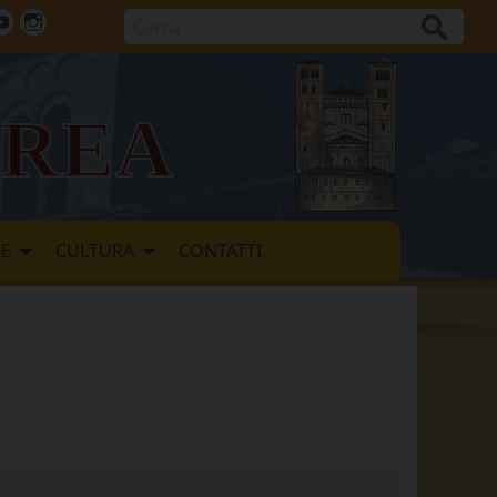
Cerca
ok
tter
Youtube
Instagram
vrea
LE
CULTURA
CONTATTI