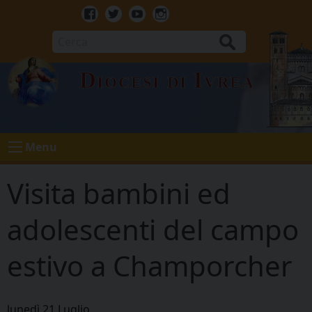
Skip
to
Facebook
Twitter
Youtube
Instagram
content
Cerca
Diocesi di Ivrea
Menu
Visita bambini ed
adolescenti del campo
estivo a Champorcher
lunedì
21
Luglio