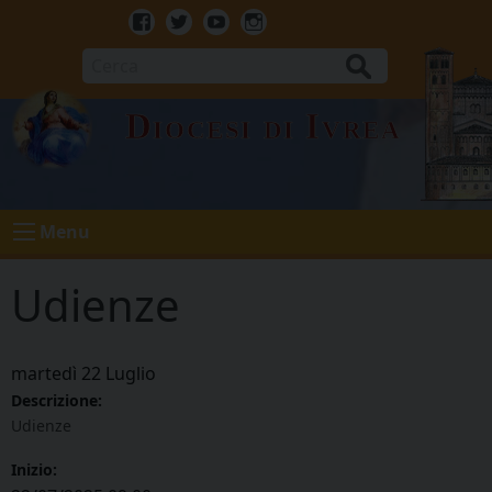
Skip
to
Facebook
Twitter
Youtube
Instagram
content
Cerca
Diocesi di Ivrea
Menu
Udienze
martedì
22
Luglio
Descrizione:
Udienze
Inizio: