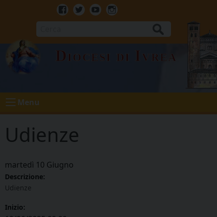
Skip
to
Facebook
Twitter
Youtube
Instagram
content
Cerca
Diocesi di Ivrea
Menu
Udienze
martedì
10
Giugno
Descrizione:
Udienze
Inizio: