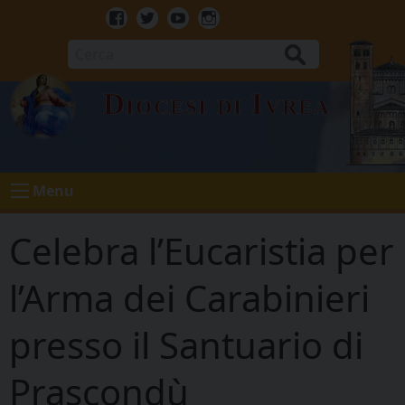
Skip
to
Facebook
Twitter
Youtube
Instagram
content
Cerca
Diocesi di Ivrea
Menu
Celebra l’Eucaristia per
l’Arma dei Carabinieri
presso il Santuario di
Prascondù