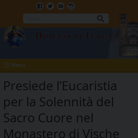
Skip
to
Facebook
Twitter
Youtube
Instagram
content
Cerca
Diocesi di Ivrea
Menu
Presiede l’Eucaristia
per la Solennità del
Sacro Cuore nel
Monastero di Vische