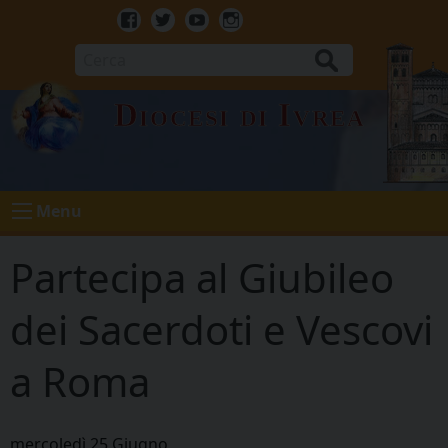
Skip
to
Facebook
Twitter
Youtube
Instagram
content
Cerca
Diocesi di Ivrea
Menu
Partecipa al Giubileo
dei Sacerdoti e Vescovi
a Roma
mercoledì
25
Giugno