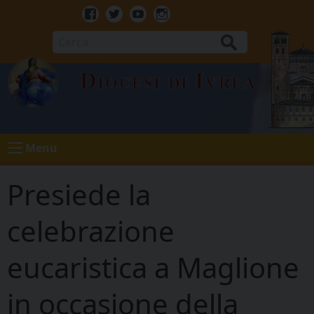
Skip
to
Facebook
Twitter
Youtube
Instagram
content
Cerca
Diocesi di Ivrea
Menu
Presiede la
celebrazione
eucaristica a Maglione
in occasione della