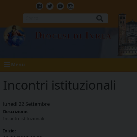
Skip
to
Facebook
Twitter
Youtube
Instagram
content
Cerca
Diocesi di Ivrea
Menu
Incontri istituzionali
lunedì
22
Settembre
Descrizione:
Incontri istituzionali
Inizio: