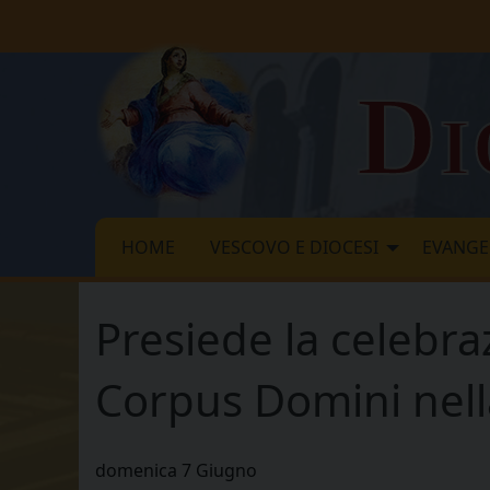
Skip
to
content
Di
HOME
VESCOVO E DIOCESI
EVANGE
Presiede la celebra
Corpus Domini nell
domenica
7
Giugno