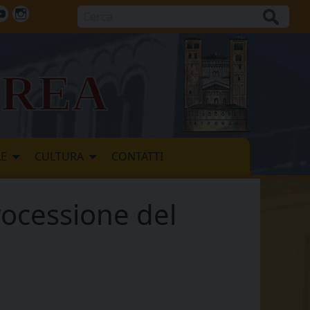
Cerca
ok
tter
Youtube
Instagram
vrea
LE
CULTURA
CONTATTI
rocessione del