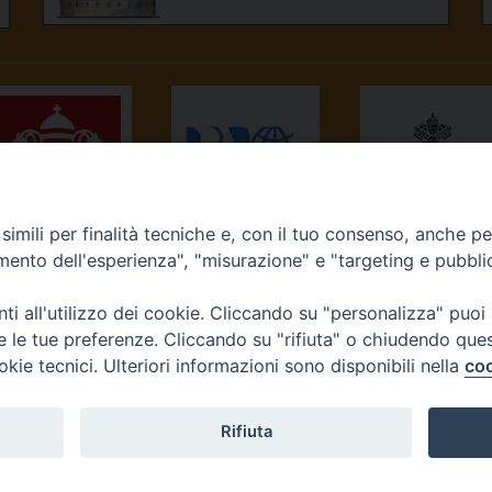
imili per finalità tecniche e, con il tuo consenso, anche per 
NEWS.VA
RADIO VATICANA
OSSERVATORE
amento dell'esperienza", "misurazione" e "targeting e pubbli
ROMANO
i all'utilizzo dei cookie. Cliccando su "personalizza" puoi
re le tue preferenze. Cliccando su "rifiuta" o chiudendo que
okie tecnici. Ulteriori informazioni sono disponibili nella
coo
Diocesi di Ivrea
Rifiuta
tello, 3 10015 Ivrea (To) Tel. 0125.641138 Fax 0125.40296 seg