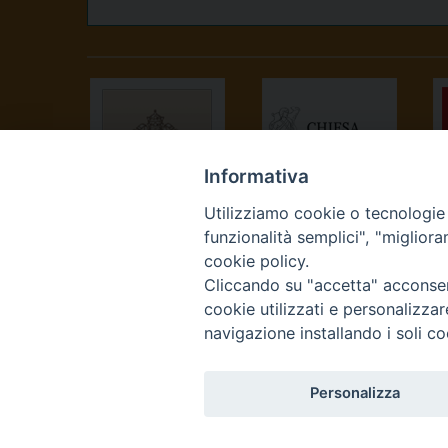
Informativa
Utilizziamo cookie o tecnologie s
SANTA SEDE
CONFERENZA
funzionalità semplici", "miglior
EPISCOPALE
cookie policy.
ITALIANA
Cliccando su "accetta" acconsent
cookie utilizzati e personalizza
navigazione installando i soli co
Personalizza
Curia Vescovile Piazza Cas