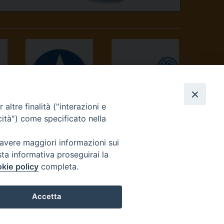
altre finalità ("interazioni e
AVVENIRE
TV 2000
cità") come specificato nella
 avere maggiori informazioni sui
sta informativa proseguirai la
kie policy
completa.
Accetta
reteriacuria@diocesivrea.it
Preferenze Cookie