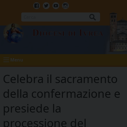
Skip
to
Facebook
Twitter
Youtube
Instagram
content
Cerca
Diocesi di Ivrea
Menu
Celebra il sacramento
della confermazione e
presiede la
processione del