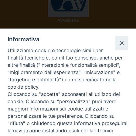
AVVENIRE
Informativa
Utilizziamo cookie o tecnologie simili per
finalità tecniche e, con il tuo consenso, anche per
altre finalità ("interazioni e funzionalità semplici",
"miglioramento dell'esperienza", "misurazione" e
TV 2000
"targeting e pubblicità") come specificato nella
cookie policy.
Cliccando su "accetta" acconsenti all'utilizzo dei
cookie. Cliccando su "personalizza" puoi avere
Diocesi di Ivrea
maggiori informazioni sui cookie utilizzati e
personalizzare le tue preferenze. Cliccando su
Curia Vescovile Piazza Castello, 3 10015 Ivrea (To) Tel.
"rifiuta" o chiudendo questa informativa proseguirai
0125.641138 Fax 0125.40296 segreteriacuria@diocesivrea.it
la navigazione installando i soli cookie tecnici.