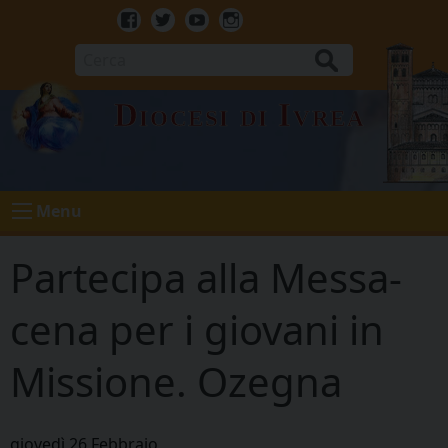
Skip
to
Facebook
Twitter
Youtube
Instagram
content
Cerca
Diocesi di Ivrea
Menu
Partecipa alla Messa-
cena per i giovani in
Missione. Ozegna
giovedì
26
Febbraio