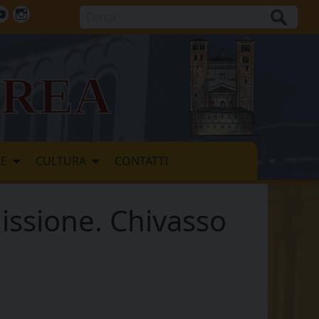
Cerca
ok
tter
Youtube
Instagram
vrea
LE
CULTURA
CONTATTI
Missione. Chivasso