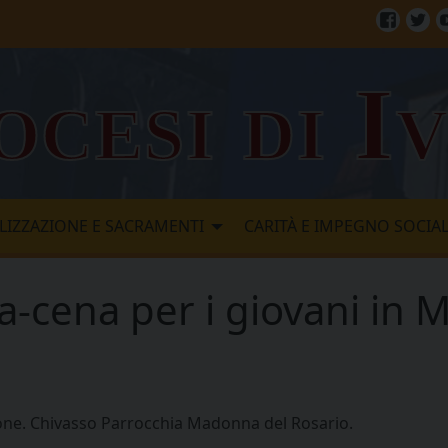
Facebo
Twi
ocesi di I
LIZZAZIONE E SACRAMENTI
CARITÀ E IMPEGNO SOCIA
a-cena per i giovani in 
ione. Chivasso Parrocchia Madonna del Rosario.