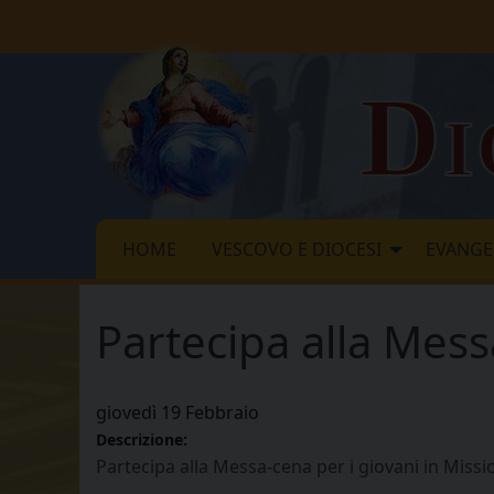
Skip
to
content
Di
HOME
VESCOVO E DIOCESI
EVANGE
Partecipa alla Mess
giovedì
19
Febbraio
Descrizione:
Partecipa alla Messa-cena per i giovani in Miss