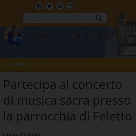
Skip
to
Facebook
Twitter
Youtube
Instagram
content
Cerca
Diocesi di Ivrea
Menu
Partecipa al concerto
di musica sacra presso
la parrocchia di Feletto
sabato
11
Aprile