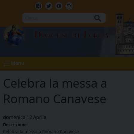
Skip
to
Facebook
Twitter
Youtube
Instagram
content
Cerca
Diocesi di Ivrea
Menu
Celebra la messa a
Romano Canavese
domenica
12
Aprile
Descrizione:
Celebra la messa a Romano Canavese