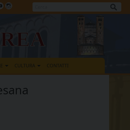
Cerca
ok
tter
Youtube
Instagram
vrea
LE
CULTURA
CONTATTI
vesana