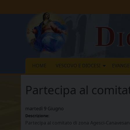
Skip
to
content
Di
HOME
VESCOVO E DIOCESI
EVANGE
Partecipa al comit
martedì
9
Giugno
Descrizione:
Partecipa al comitato di zona Agesci-Canavesa