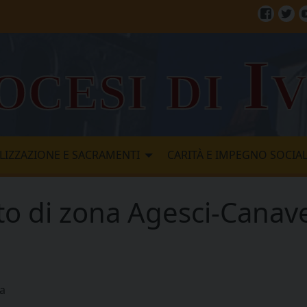
Facebo
Twi
ocesi di I
LIZZAZIONE E SACRAMENTI
CARITÀ E IMPEGNO SOCIA
ato di zona Agesci-Cana
na