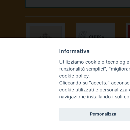
Informativa
Utilizziamo cookie o tecnologie s
SANTA SEDE
CONFERENZA
funzionalità semplici", "miglior
EPISCOPALE
cookie policy.
ITALIANA
Cliccando su "accetta" acconsent
cookie utilizzati e personalizza
navigazione installando i soli co
Personalizza
Curia Vescovile Piazza Cas