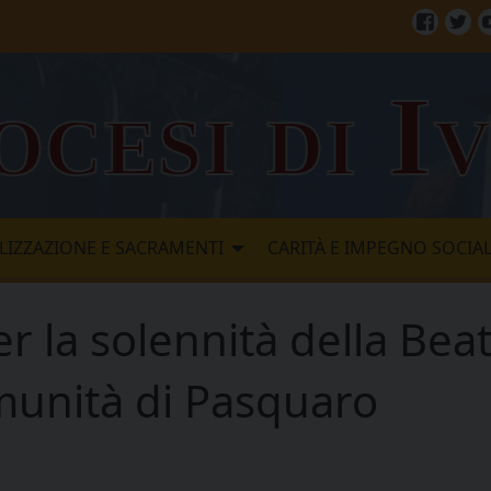
Facebo
Twi
ocesi di I
LIZZAZIONE E SACRAMENTI
CARITÀ E IMPEGNO SOCIA
r la solennità della Bea
munità di Pasquaro