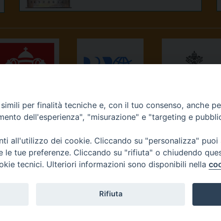
imili per finalità tecniche e, con il tuo consenso, anche per 
NEWS.VA
RADIO VATICANA
OSSERVATORE
amento dell'esperienza", "misurazione" e "targeting e pubbli
ROMANO
i all'utilizzo dei cookie. Cliccando su "personalizza" puoi
re le tue preferenze. Cliccando su "rifiuta" o chiudendo que
okie tecnici. Ulteriori informazioni sono disponibili nella
coo
Diocesi di Ivrea
Rifiuta
tello, 3 10015 Ivrea (To) Tel. 0125.641138 Fax 0125.40296 seg