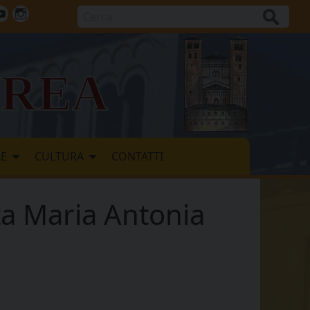
Cerca
ok
tter
Youtube
Instagram
vrea
LE
CULTURA
CONTATTI
ta Maria Antonia