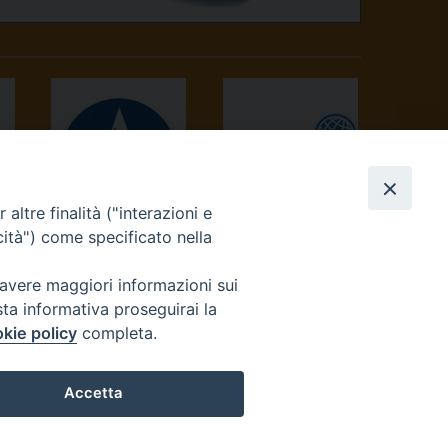
altre finalità ("interazioni e
AVVENIRE
TV 2000
cità") come specificato nella
 avere maggiori informazioni sui
sta informativa proseguirai la
kie policy
completa.
Accetta
reteriacuria@diocesivrea.it
Preferenze Cookie