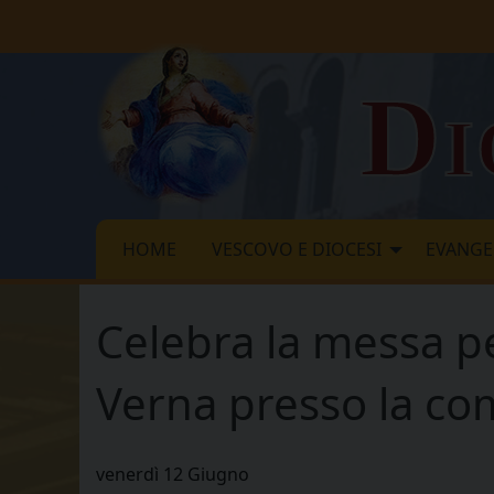
Skip
to
content
Di
HOME
VESCOVO E DIOCESI
EVANGE
Celebra la messa pe
Verna presso la co
venerdì
12
Giugno