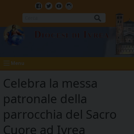
Skip
to
Facebook
Twitter
Youtube
Instagram
content
Cerca
Diocesi di Ivrea
Menu
Celebra la messa
patronale della
parrocchia del Sacro
Cuore ad Ivrea