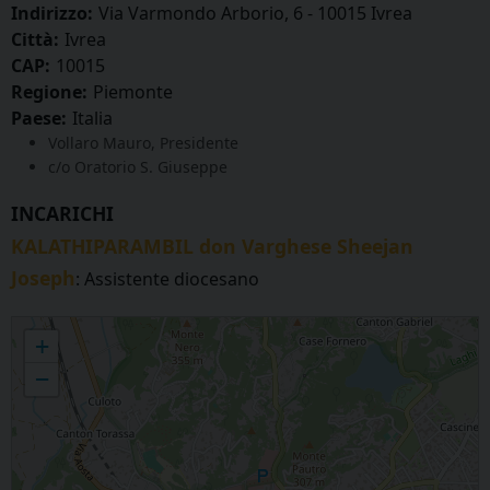
Indirizzo:
Via Varmondo Arborio, 6 - 10015 Ivrea
Città:
Ivrea
CAP:
10015
Regione:
Piemonte
Paese:
Italia
Vollaro Mauro, Presidente
c/o Oratorio S. Giuseppe
INCARICHI
KALATHIPARAMBIL don Varghese Sheejan
Joseph
: Assistente diocesano
U.N.I.T.A.L.S.I.
+
−