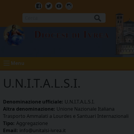
Skip
to
Facebook
Twitter
Youtube
Instagram
content
Cerca
Diocesi di Ivrea
Menu
U.N.I.T.A.L.S.I.
Denominazione ufficiale:
U.N.I.T.A.L.S.I.
Altra denominazione:
Unione Nazionale Italiana
Trasporto Ammalati a Lourdes e Santuari Internazionali
Tipo:
Aggregazione
Email:
info@unitalsi-ivrea.it