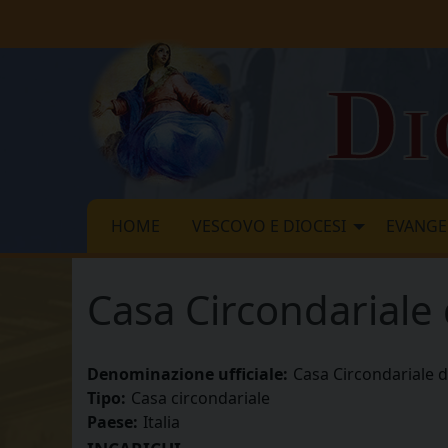
Skip
to
content
Di
HOME
VESCOVO E DIOCESI
EVANGE
Casa Circondariale 
Denominazione ufficiale:
Casa Circondariale d
Tipo:
Casa circondariale
Paese:
Italia