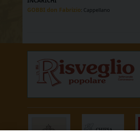
INCARICHI
GOBBI don Fabrizio
: Cappellano