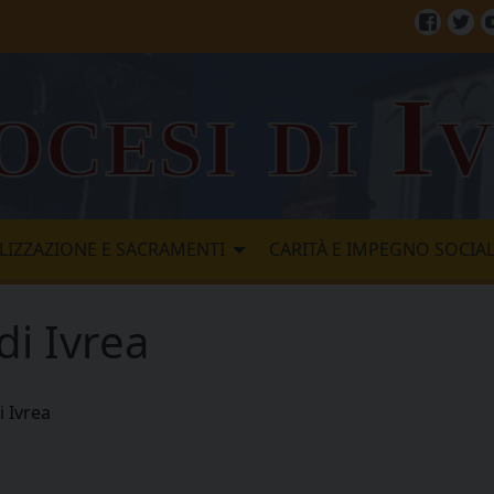
Facebo
Twi
ocesi di I
LIZZAZIONE E SACRAMENTI
CARITÀ E IMPEGNO SOCIA
di Ivrea
i Ivrea