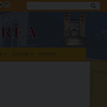
Cerca
ok
tter
Youtube
Instagram
vrea
LE
CULTURA
CONTATTI