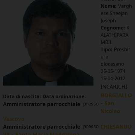
Nome:
Vargh
ese Sheejan
Joseph
Cognome:
K
ALATHIPARA
MBIL
Tipo:
Presbit
ero
diocesano
25-05-1974
15-04-2012
INCARICHI
BORGIALLO
Data di nascita:
Data ordinazione:
– San
Amministratore parrocchiale
presso
Nicolao
Vescovo
Amministratore parrocchiale
presso
CHIESANUO
VA – Santa Maria Maddalena