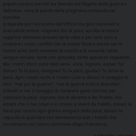
popolo ucraino perché sia liberato dal flagello della guerra e
dell’odio», sono le parole della preghiera contenuta nel
sussidio
preparato per l’occasione dall’Ufficio liturgico nazionale e
scaricabile online. «Signore Dio di pace, ascolta la nostra
supplica! Abbiamo provato tante volte e per tanti anni a
risolvere i nostri conflitti con le nostre forze e anche con le
nostre armi; tanti momenti di ostilità e di oscurità; tanto
sangue versato; tante vite spezzate; tante speranze seppellite…
Ma i nostri sforzi sono stati vani». «Ora, Signore, aiutaci Tu!
Donaci Tu la pace, insegnaci Tu la pace, guidaci Tu verso la
pace. Apri i nostri occhi e i nostri cuori e donaci il coraggio di
dire: “mai più la guerra!”; “con la guerra tutto è distrutto!”.
Infondi in noi il coraggio di compiere gesti concreti per
costruire la pace. Signore, Dio di Abramo e dei Profeti, Dio
Amore che ci hai creati e ci chiami a vivere da fratelli, donaci la
forza per essere ogni giorno artigiani della pace; donaci la
capacità di guardare con benevolenza tutti i fratelli che
incontriamo sul nostro cammino» (Papa Francesco).
+ Edoardo, vescovo