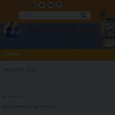
Skip
to
Facebook
Twitter
Youtube
Instagram
content
Cerca
Diocesi di Ivrea
Menu
ARCHIVIO_2022
ARCHIVIO_2022
31 DICEMBRE 2022
ADMINDIOCESI