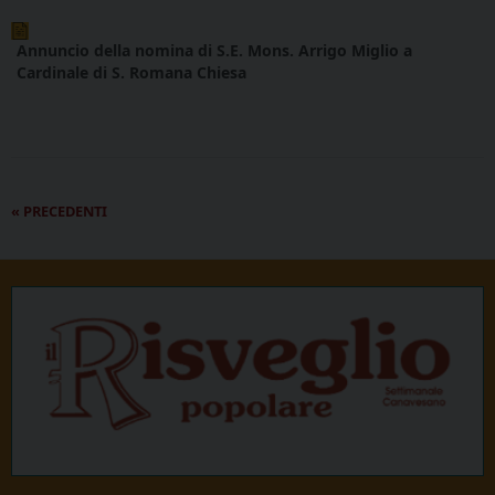
Annuncio della nomina di S.E. Mons. Arrigo Miglio a
Cardinale di S. Romana Chiesa
P
«
PRECEDENTI
o
s
t
N
a
v
i
g
a