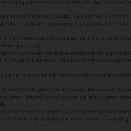
tra configurazione a Cristo:’ quanti siete stati battezzati in Cr
ramento del Battesimo anzitutto nei Catechismi a nostra dis
2 al 1284, cui possiamo aggiungere le tre pagine, dal n.251 
farà liberi’ ne tratta in cinque pagine, dal n.664 al n.678. Si
Amici’ ai nn.15-28.
 per noi, per aiutarci ad essere attenti ai diversi aspetti de
per la formazione dei nostri collaboratori nell’accompagname
, sia per la centralità dell’Eucaristia nella vita della comun
dell’Anno B nella prima e nella seconda Domenica di Quaresim
evidente richiamo battesimale che tali letture hanno; quindi
sa.
brazione e senza fare violenza ai testi medesimi, è possibil
 richiami i diversi aspetti del dono ricevuto e prepari i gi