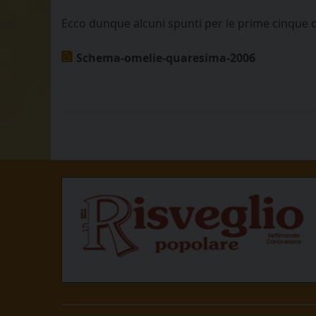
Ecco dunque alcuni spunti per le prime cinque
Schema-omelie-quaresima-2006
P
o
s
t
N
a