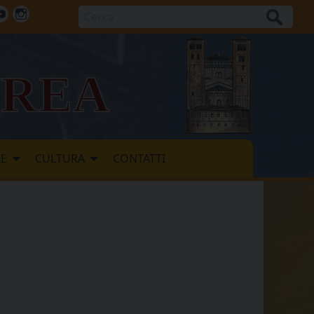
Cerca
ok
tter
Youtube
Instagram
vrea
LE
CULTURA
CONTATTI