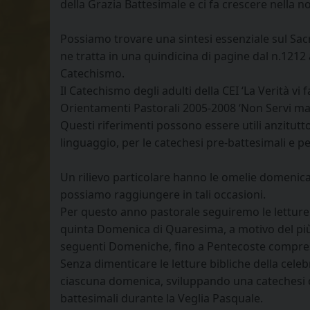
della Grazia Battesimale e ci fa crescere nella nos
Possiamo trovare una sintesi essenziale sul Sac
ne tratta in una quindicina di pagine dal n.121
Catechismo.
Il Catechismo degli adulti della CEI ‘La Verità vi 
Orientamenti Pastorali 2005-2008 ‘Non Servi ma 
Questi riferimenti possono essere utili anzitutto
linguaggio, per le catechesi pre-battesimali e 
Un rilievo particolare hanno le omelie domenicali
possiamo raggiungere in tali occasioni.
Per questo anno pastorale seguiremo le letture 
quinta Domenica di Quaresima, a motivo del più 
seguenti Domeniche, fino a Pentecoste compre
Senza dimenticare le letture bibliche della cele
ciascuna domenica, sviluppando una catechesi che
battesimali durante la Veglia Pasquale.