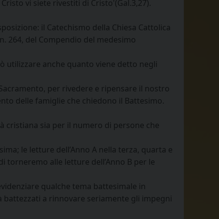
isto vi siete rivestiti di Cristo'(Gal.3,27).
posizione: il Catechismo della Chiesa Cattolica
al n. 264, del Compendio del medesimo
 può utilizzare anche quanto viene detto negli
l Sacramento, per rivedere e ripensare il nostro
nto delle famiglie che chiedono il Battesimo.
ità cristiana sia per il numero di persone che
a; le letture dell’Anno A nella terza, quarta e
 torneremo alle letture dell’Anno B per le
e evidenziare qualche tema battesimale in
à battezzati a rinnovare seriamente gli impegni