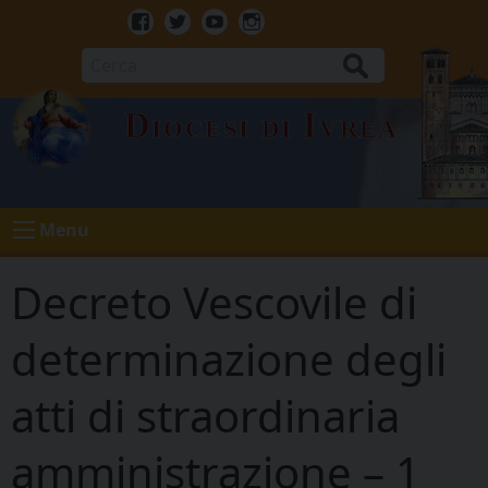
Skip
to
Facebook
Twitter
Youtube
Instagram
content
Cerca
Diocesi di Ivrea
Menu
Decreto Vescovile di
determinazione degli
atti di straordinaria
amministrazione – 1