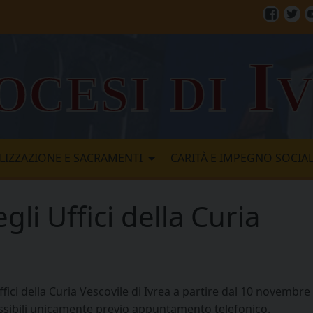
Facebo
Twi
ocesi di I
LIZZAZIONE E SACRAMENTI
CARITÀ E IMPEGNO SOCIA
gli Uffici della Curia
Uffici della Curia Vescovile di Ivrea a partire dal 10 novem
sibili
unicamente
previo appuntamento telefonico.