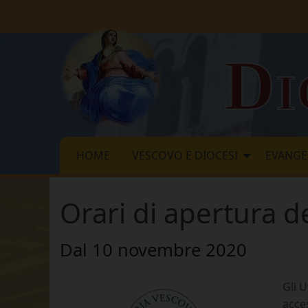
Skip
to
content
Di
HOME
VESCOVO E DIOCESI
EVANGE
Orari di apertura de
Dal 10 novembre 2020
Gli 
acces