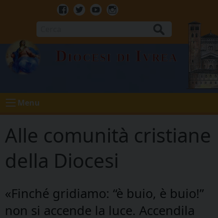
Skip
to
Facebook
Twitter
Youtube
Instagram
content
Cerca
Diocesi di Ivrea
Menu
Alle comunità cristiane
della Diocesi
«Finché gridiamo: “è buio, è buio!”
non si accende la luce. Accendila