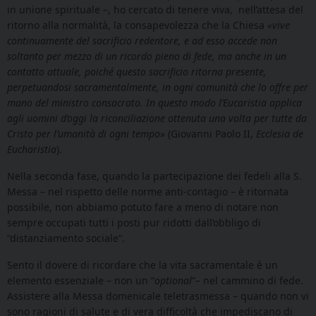
in unione spirituale –, ho cercato di tenere viva, nell’attesa del
ritorno alla normalità, la consapevolezza che la Chiesa
«vive
continuamente del sacrificio redentore, e ad esso accede non
soltanto per mezzo di un ricordo pieno di fede, ma anche in un
contatto attuale, poiché questo sacrificio ritorna presente,
perpetuandosi sacramentalmente, in ogni comunità che lo offre per
mano del ministro consacrato. In questo modo l’Eucaristia applica
agli uomini d’oggi la riconciliazione ottenuta una volta per tutte da
Cristo per l’umanità di ogni tempo
» (Giovanni Paolo II,
Ecclesia de
Eucharistia
).
Nella seconda fase, quando la partecipazione dei fedeli alla S.
Messa – nel rispetto delle norme anti-contagio – è ritornata
possibile, non abbiamo potuto fare a meno di notare non
sempre occupati tutti i posti pur ridotti dall’obbligo di
“distanziamento sociale”.
Sento il dovere di ricordare che la vita sacramentale è un
elemento essenziale – non un “
optional
”– nel cammino di fede.
Assistere alla Messa domenicale teletrasmessa – quando non vi
sono ragioni di salute e di vera difficoltà che impediscano di