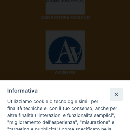
OSSERVATORE ROMANO
AVVENIRE
Informativa
Utilizziamo cookie o tecnologie simili per
finalità tecniche e, con il tuo consenso, anche per
altre finalità ("interazioni e funzionalità semplici",
"miglioramento dell'esperienza", "misurazione" e
TV 2000
"targeting e pubblicità") come specificato nella