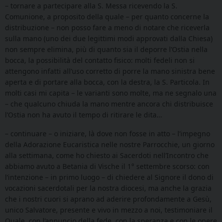
– tornare a partecipare alla S. Messa ricevendo la S.
Comunione, a proposito della quale – per quanto concerne la
distribuzione – non posso fare a meno di notare che riceverla
sulla mano (uno dei due legittimi modi approvati dalla Chiesa)
non sempre elimina, più di quanto sia il deporre l’Ostia nella
bocca, la possibilità del contatto fisico: molti fedeli non si
attengono infatti all’uso corretto di porre la mano sinistra bene
aperta e di portare alla bocca, con la destra, la S. Particola. In
molti casi mi capita – le varianti sono molte, ma ne segnalo una
– che qualcuno chiuda la mano mentre ancora chi distribuisce
l’Ostia non ha avuto il tempo di ritirare le dita…
– continuare – o iniziare, là dove non fosse in atto – l’impegno
della Adorazione Eucaristica nelle nostre Parrocchie, un giorno
alla settimana, come ho chiesto ai Sacerdoti nell’Incontro che
abbiamo avuto a Betania di Vische il 1° settembre scorso: con
l’intenzione – in primo luogo – di chiedere al Signore il dono di
vocazioni sacerdotali per la nostra diocesi, ma anche la grazia
che i nostri cuori si aprano ad aderire profondamente a Gesù,
unico Salvatore, presente e vivo in mezzo a noi, testimoniare il
Quale, con l’annuncio della fede, con la speranza e con le opere