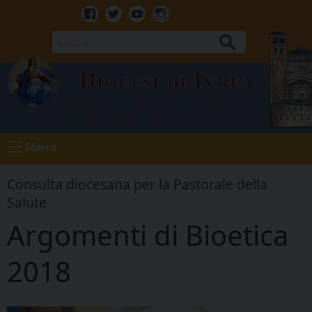
Skip
to
Facebook
Twitter
Youtube
Instagram
content
Cerca
Diocesi di Ivrea
Menu
Consulta diocesana per la Pastorale della
Salute
Argomenti di Bioetica
2018