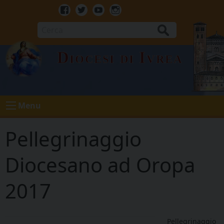
Skip
to
Facebook
Twitter
Youtube
Instagram
content
Cerca
Diocesi di Ivrea
Menu
Pellegrinaggio
Diocesano ad Oropa
2017
Pellegrinaggio