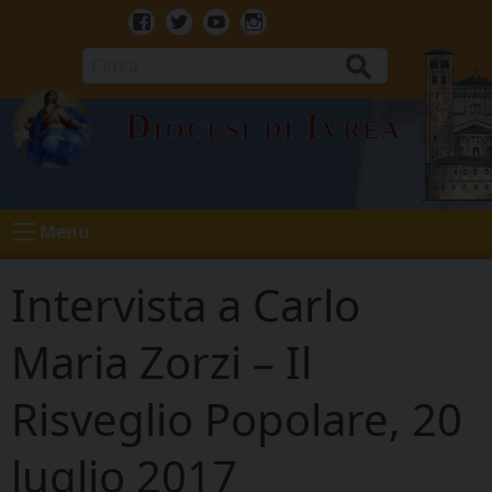
Skip
to
Facebook
Twitter
Youtube
Instagram
content
Cerca
Diocesi di Ivrea
Menu
Intervista a Carlo
Maria Zorzi – Il
Risveglio Popolare, 20
luglio 2017