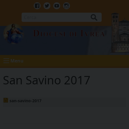
Skip
to
Facebook
Twitter
Youtube
Instagram
content
Cerca
Diocesi di Ivrea
Menu
San Savino 2017
san-savino-2017