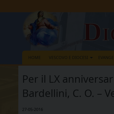
Skip
to
content
Di
HOME
VESCOVO E DIOCESI
EVANGE
Per il LX anniversar
Bardellini, C. O. –
27-05-2016