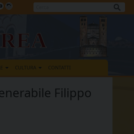
Cerca
ok
tter
Youtube
Instagram
vrea
LE
CULTURA
CONTATTI
venerabile Filippo