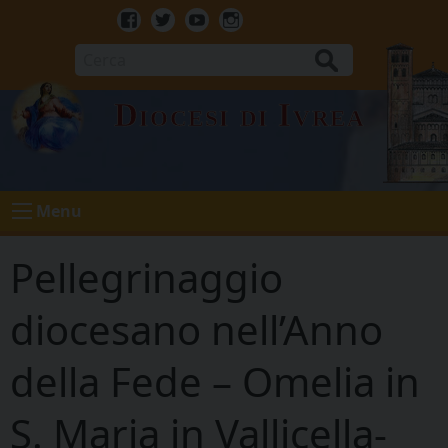
Skip
to
Facebook
Twitter
Youtube
Instagram
content
Cerca
Diocesi di Ivrea
Menu
Pellegrinaggio
diocesano nell’Anno
della Fede – Omelia in
S. Maria in Vallicella-