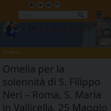
Skip
to
Facebook
Twitter
Youtube
Instagram
content
Cerca
Diocesi di Ivrea
Menu
Omelia per la
solennità di S. Filippo
Neri – Roma, S. Maria
in Vallicella, 25 Maggio