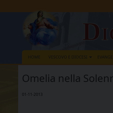
Skip
to
content
Di
HOME
VESCOVO E DIOCESI
EVANGE
Omelia nella Solenni
01-11-2013