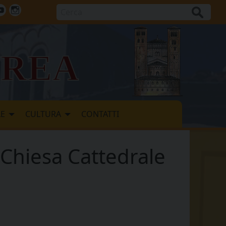
Cerca
ok
tter
Youtube
Instagram
vrea
LE
CULTURA
CONTATTI
, Chiesa Cattedrale