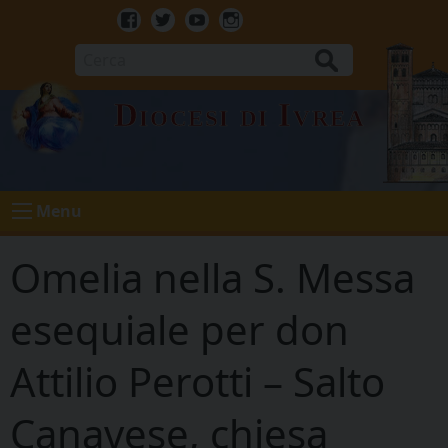
Skip
to
Facebook
Twitter
Youtube
Instagram
content
Cerca
Diocesi di Ivrea
Menu
Omelia nella S. Messa
esequiale per don
Attilio Perotti – Salto
Canavese, chiesa