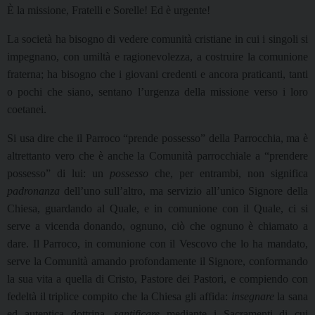
È la missione, Fratelli e Sorelle! Ed è urgente!
La società ha bisogno di vedere comunità cristiane in cui i singoli si
impegnano, con umiltà e ragionevolezza, a costruire la comunione
fraterna; ha bisogno che i giovani credenti e ancora praticanti, tanti
o pochi che siano, sentano l’urgenza della missione verso i loro
coetanei.
Si usa dire che il Parroco “prende possesso” della Parrocchia, ma è
altrettanto vero che è anche la Comunità parrocchiale a “prendere
possesso” di lui: un
possesso
che, per entrambi, non significa
padronanza
dell’uno sull’altro, ma servizio all’unico Signore della
Chiesa, guardando al Quale, e in comunione con il Quale, ci si
serve a vicenda donando, ognuno, ciò che ognuno è chiamato a
dare. Il Parroco, in comunione con il Vescovo che lo ha mandato,
serve la Comunità amando profondamente il Signore, conformando
la sua vita a quella di Cristo, Pastore dei Pastori, e compiendo con
fedeltà il triplice compito che la Chiesa gli affida:
insegnare
la sana
ed autentica dottrina,
santificare
mediante i Sacramenti di cui