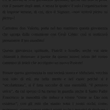
con il passare degli anni, e senza la quale c’è solo l’organizzazione
di imprese terrene, di cui, dice il Signore,
«
non resterà
pietra su
pietra
»
!
Carissimo don Valerio, porta nel tuo ministero questa giovinezza
che sgorga dalla comunione con Gesù Cristo: così si realizzerà
pienamente il tuo mandato!
Questa giovinezza spirituale, Fratelli e Sorelle, anche voi siete
chiamati a rinnovare a partire da questo nuovo inizio del vostro
cammino di fedeli che accolgono un nuovo Pastore!
Portate questa giovinezza in una società stanca e sfiduciata, vecchia
non solo di età, ma nella mente e nel cuore perché si è
“secolarizzata”, si è fatta succube di una mentalità, “
il pensiero
unico
”, da cui spesso ci ha messo in guardia anche il Santo Padre
Francesco: la mentalità che induce a vivere “come se Dio non
esistesse”, con gli esiti che stanno sotto i nostri occhi; come,
purtroppo, stanno spesso sotto i nostri occhi i tentativi di risolvere i