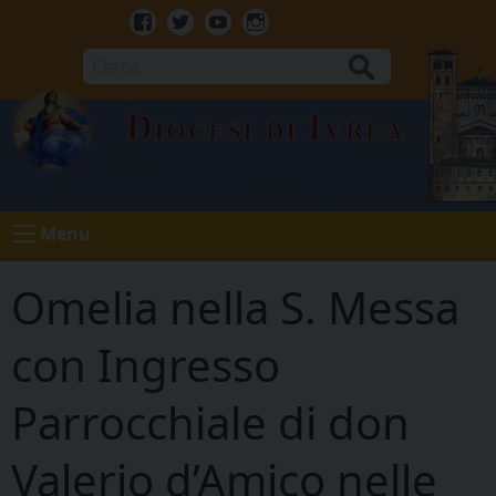
Skip
to
Facebook
Twitter
Youtube
Instagram
content
Cerca
Diocesi di Ivrea
Menu
Omelia nella S. Messa
con Ingresso
Parrocchiale di don
Valerio d’Amico nelle