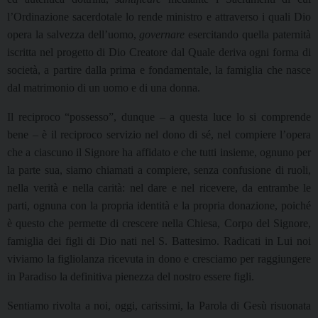
l’Ordinazione sacerdotale lo rende ministro e attraverso i quali Dio
opera la salvezza dell’uomo,
governare
esercitando quella paternità
iscritta nel progetto di Dio Creatore dal Quale deriva ogni forma di
società, a partire dalla prima e fondamentale, la famiglia che nasce
dal matrimonio di un uomo e di una donna.
Il reciproco “possesso”, dunque – a questa luce lo si comprende
bene – è il reciproco servizio nel dono di sé, nel compiere l’opera
che a ciascuno il Signore ha affidato e che tutti insieme, ognuno per
la parte sua, siamo chiamati a compiere, senza confusione di ruoli,
nella verità e nella carità: nel dare e nel ricevere, da entrambe le
parti, ognuna con la propria identità e la propria donazione, poiché
è questo che permette di crescere nella Chiesa, Corpo del Signore,
famiglia dei figli di Dio nati nel S. Battesimo. Radicati in Lui noi
viviamo la figliolanza ricevuta in dono e cresciamo per raggiungere
in Paradiso la definitiva pienezza del nostro essere figli.
Sentiamo rivolta a noi, oggi, carissimi, la Parola di Gesù risuonata