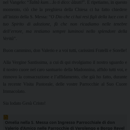
nel Vangelo: “
Talità kum…Io ti dico: àlzati!
”. E ripetiamo, in questo
momento, ciò che la preghiera della Chiesa ci ha fatto chiedere
all’inizio della S. Messa: “
O Dio che ci hai resi figli della luce con il
tuo Spirito di adozione, fà che non ricadiamo nelle tenebre
dell’errore, ma restiamo sempre luminosi nello splendore della
Verità
”.
Buon cammino, don Valerio e a voi tutti, carissimi Fratelli e Sorelle!
Alla Vergine Santissima, a cui di qui rivolgiamo il nostro sguardo e
il nostro cuore nel caro santuario della Madonnina, affido tutti voi, e
rinnovo la consacrazione e l’affidamento, che già ho fatto, durante
la recente Visita Pastorale, delle vostre Parrocchie al Suo Cuore
Immacolato.
Sia lodato Gesù Cristo!
Omelia nella S. Messa con Ingresso Parrocchiale di don
Valerio d’Amico nelle Parrocchie di Verolengo e Borgo Revel