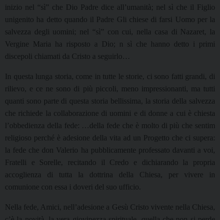
inizio nel “sì” che Dio Padre dice all’umanità; nel sì che il Figlio
unigenito ha detto quando il Padre Gli chiese di farsi Uomo per la
salvezza degli uomini; nel “sì” con cui, nella casa di Nazaret, la
Vergine Maria ha risposto a Dio; n sì che hanno detto i primi
discepoli chiamati da Cristo a seguirlo…
In questa lunga storia, come in tutte le storie, ci sono fatti grandi, di
rilievo, e ce ne sono di più piccoli, meno impressionanti, ma tutti
quanti sono parte di questa storia bellissima, la storia della salvezza
che richiede la collaborazione di uomini e di donne a cui è chiesta
l’obbedienza della fede: …della fede che è molto di più che sentim
religioso perché è adesione della vita ad un Progetto che ci supera:
la fede che don Valerio ha pubblicamente professato davanti a voi,
Fratelli e Sorelle, recitando il Credo e dichiarando la propria
accoglienza di tutta la dottrina della Chiesa, per vivere in
comunione con essa i doveri del suo ufficio.
Nella fede, Amici, nell’adesione a Gesù Cristo vivente nella Chiesa,
c’è la novità, la vera giovinezza spirituale, quella che non si perde